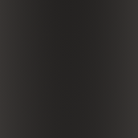
ITA
ENG
DEU